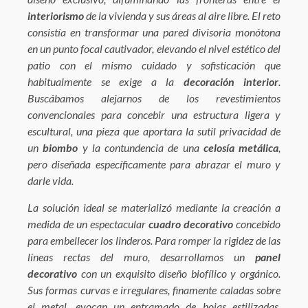
interiorismo
de la vivienda y sus áreas al aire libre. El reto
consistía en transformar una pared divisoria monótona
en un punto focal cautivador, elevando el nivel estético del
patio con el mismo cuidado y sofisticación que
habitualmente se exige a la
decoración interior
.
Buscábamos alejarnos de los revestimientos
convencionales para concebir una estructura ligera y
escultural, una pieza que aportara la sutil privacidad de
un
biombo
y la contundencia de una
celosía metálica
,
pero diseñada específicamente para abrazar el muro y
darle vida.
La solución ideal se materializó mediante la creación a
medida de un espectacular
cuadro decorativo
concebido
para embellecer los linderos. Para romper la rigidez de las
líneas rectas del muro, desarrollamos un
panel
decorativo
con un exquisito diseño biofílico y orgánico.
Sus formas curvas e irregulares, finamente caladas sobre
el metal, evocan un entramado de hojas estilizadas,