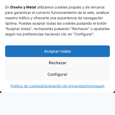
En
Diseño y Metal
utilizamos cookies propias y de terceros
para garantizar el correcto funcionamiento de la web, analizar
nuestro tráfico y ofrecerte una experiencia de navegación
óptima. Puedes aceptar todas las cookies pulsando el botón
"Aceptar todas", rechazarlas pulsando "Rechazar" o ajustarlas
según tus preferencias haciendo clic en "Configurar".
Aceptar todas
Atención
Sobre
Nuestros
al
Nosotros
Transformamos
Productos
Rechazar
cliente
> La
el metal
>
> Vallas
Empresa
en diseño.
Configurar
info@disenoymetal.com
> Rejas de
Fabricación
> Por qué
¿Hablamos?
Seguridad
> 625 93 66
artesanal
Corte Láser
Política de cookies
Declaración de privacidad
Impressum
>
27
y
> Sistemas
Barandillas
tecnología
> Calle
de Montaje
>
láser para
Maria
Separadores
> Logística y
crear
Martínez
y Celosias
Envíos