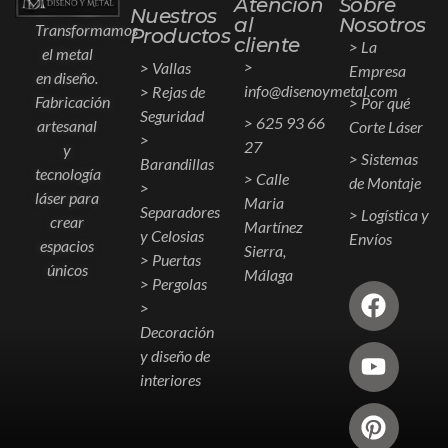
Atención
Sobre
Nuestros
al
Nosotros
Transformamos
Productos
cliente
> La
el metal
>
> Vallas
Empresa
en diseño.
info@disenoymetal.com
> Rejas de
Fabricación
> Por qué
Seguridad
> 625 93 66
artesanal
Corte Láser
>
27
y
> Sistemas
Barandillas
tecnología
> Calle
de Montaje
>
láser para
Maria
Separadores
> Logística y
crear
Martínez
y Celosias
Envíos
espacios
Sierra,
> Puertas
únicos
Málaga
> Pergolas
>
Decoración
y diseño de
interiores