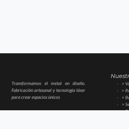
Nuestr
Transformamos el metal en diseño.
> V
Fabricación artesanal y tecnología láser
> R
para crear espacios únicos
> B
> S
> P
> P
> D