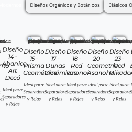
 Modernos
Diseños Orgánicos y Botánicos
Clásicos 
Diseño
o
Diseño
Diseño
Diseño
Diseño
Diseño
14 -
15 -
17 -
18 -
20 -
23 -
Abanico
nto
Prisma
Dunas
Red
Geometría
Red
Art
Geométrico
Dinámicas
Voronoi
Asanoha
Mikado
Decó
Ideal para:
Ideal para:
Ideal para:
Ideal para:
Ideal para:
Ideal para:
:
Separadores
Separadores
Separadores
Separadores
Separadore
Separadores
es
y Rejas
y Rejas
y Rejas
y Rejas
y Rejas
y Rejas