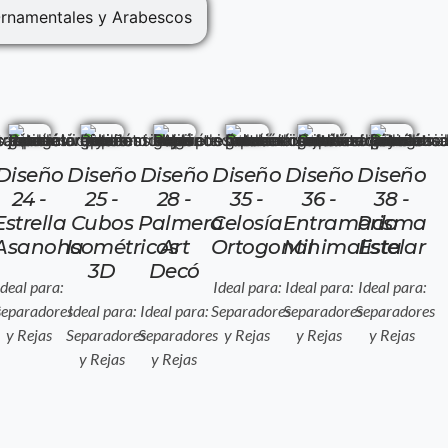
Ornamentales y Arabescos
Diseño
Diseño
Diseño
Diseño
Diseño
Diseño
24 -
25 -
28 -
35 -
36 -
38 -
Estrella
Cubos
Palmera
Celosía
Entramado
Prisma
Asanoha
Isométricos
Art
Ortogonal
Minimalista
Estelar
3D
Decó
Ideal para:
Ideal para:
Ideal para:
Ideal para:
s
Separadores
Ideal para:
Ideal para:
Separadores
Separadores
Separadores
y Rejas
Separadores
Separadores
y Rejas
y Rejas
y Rejas
y Rejas
y Rejas