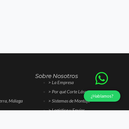
Sobre Nosotros
> La Empresa
> Por qué Corte Láser
¿Hablamos?
erra, Málaga
> Sistemas de Montaje
> Logística y Envíos