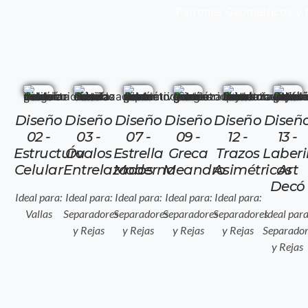
Patrones Geométricos y
Diseño
Diseño
Diseño
Diseño
Diseño
Diseñ
02 -
03 -
07 -
09 -
12 -
13 -
Estructura
Óvalos
Estrella
Greca
Trazos
Laberi
Celular
Entrelazados
Moderna
Meandro
Asimétricos
Art
Decó
Ideal para:
Ideal para:
Ideal para:
Ideal para:
Ideal para:
Vallas
Separadores
Separadores
Separadores
Separadores
Ideal para
y Rejas
y Rejas
y Rejas
y Rejas
Separador
y Rejas