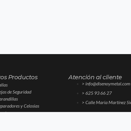
os Productos
Atención al cliente
> info@disenoymetal.com
allas
ejas de Seguridad
> 625 93 66 27
arandillas
> Calle Maria Martínez Si
eparadores y Celosias
uertas
ergolas
ecoración y diseño de interiores