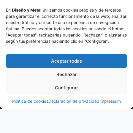
En
Diseño y Metal
utilizamos cookies propias y de terceros
para garantizar el correcto funcionamiento de la web, analizar
nuestro tráfico y ofrecerte una experiencia de navegación
óptima. Puedes aceptar todas las cookies pulsando el botón
"Aceptar todas", rechazarlas pulsando "Rechazar" o ajustarlas
según tus preferencias haciendo clic en "Configurar".
Aceptar todas
Atención
Sobre
Nuestros
al
Nosotros
Transformamos
Productos
Rechazar
cliente
> La
el metal
>
> Vallas
Empresa
en diseño.
Configurar
info@disenoymetal.com
> Rejas de
Fabricación
> Por qué
¿Hablamos?
Seguridad
> 625 93 66
artesanal
Corte Láser
Política de cookies
Declaración de privacidad
Impressum
>
27
y
> Sistemas
Barandillas
tecnología
> Calle
de Montaje
>
láser para
Maria
Separadores
> Logística y
crear
Martínez