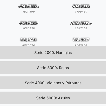
RAL 1032
RAL 1033
Amarillo retama
Amarillo dalia
#E2A300
#F99A1C
RAL 1034
RAL 1035
Amarillo pastel
Amarillo perlado
#EBA55B
#89735B
RAL 1036
RAL 1037
Oro perlado
Amarillo sol
#826C34
#F09200
Serie 2000: Naranjas
Serie 3000: Rojos
Serie 4000: Violetas y Púrpuras
Serie 5000: Azules