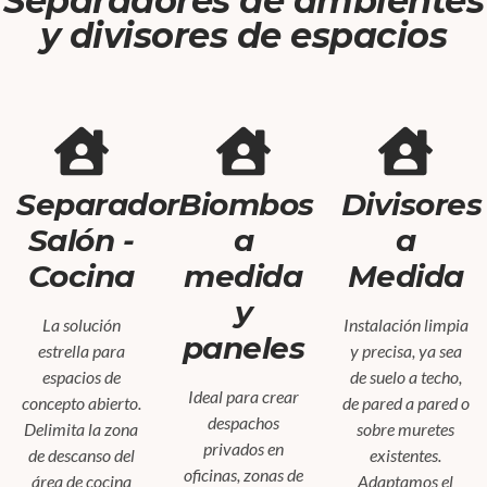
Separadores de ambientes
y divisores de espacios
Separador
Biombos
Divisores
Salón -
a
a
Cocina
medida
Medida
y
La solución
Instalación limpia
paneles
estrella para
y precisa, ya sea
espacios de
de suelo a techo,
Ideal para crear
concepto abierto.
de pared a pared o
despachos
Delimita la zona
sobre muretes
privados en
de descanso del
existentes.
oficinas, zonas de
área de cocina
Adaptamos el