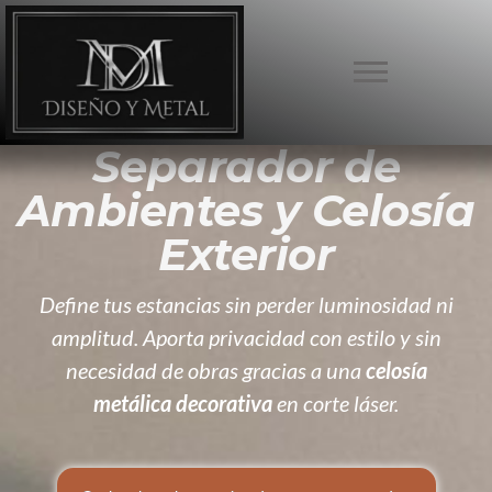
Separador de
Ambientes y Celosía
Exterior
Define tus estancias sin perder luminosidad ni
amplitud. Aporta privacidad con estilo y sin
necesidad de obras gracias a una
celosía
metálica decorativa
en corte láser.