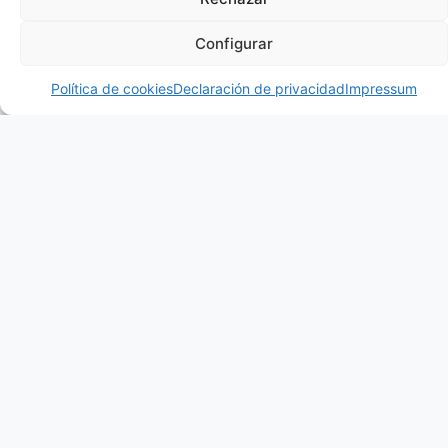
Configurar
¿Hablamos?
Política de cookies
Declaración de privacidad
Impressum
Biombos a medida para
cada espacio
Para cualquier entorno, ya sea
residencial o comercial. Mejora la
funcionalidad y la experiencia visual de
tus estancias con una celosía de diseño