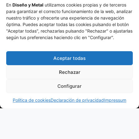
En
Diseño y Metal
utilizamos cookies propias y de terceros
para garantizar el correcto funcionamiento de la web, analizar
nuestro tráfico y ofrecerte una experiencia de navegación
óptima. Puedes aceptar todas las cookies pulsando el botón
"Aceptar todas", rechazarlas pulsando "Rechazar" o ajustarlas
según tus preferencias haciendo clic en "Configurar".
Aceptar todas
Atención
Sobre
Nuestros
al
Nosotros
Transformamos
Productos
Rechazar
cliente
> La
el metal
>
> Vallas
Empresa
en diseño.
Configurar
info@disenoymetal.com
> Rejas de
Fabricación
> Por qué
¿Hablamos?
Seguridad
> 625 93 66
artesanal
Corte Láser
Política de cookies
Declaración de privacidad
Impressum
>
27
y
> Sistemas
Barandillas
tecnología
> Calle
de Montaje
>
láser para
Maria
Separadores
> Logística y
crear
Martínez
y Celosias
Envíos
espacios
Sierra,