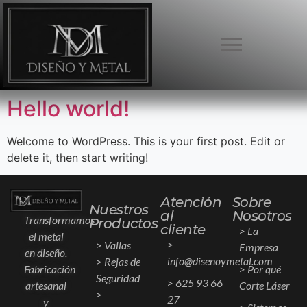
Hello world!
Welcome to WordPress. This is your first post. Edit or
delete it, then start writing!
Atención
Sobre
Nuestros
al
Nosotros
Transformamos
Productos
cliente
> La
el metal
>
> Vallas
Empresa
en diseño.
info@disenoymetal.com
> Rejas de
Fabricación
> Por qué
Seguridad
> 625 93 66
artesanal
Corte Láser
>
27
y