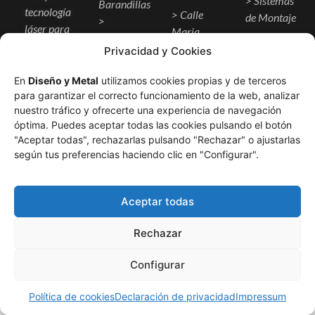
> Sistemas
Barandillas
tecnología
> Calle
de Montaje
>
láser para
Maria
Separadores
> Logística y
crear
Martínez
Privacidad y Cookies
y Celosias
Envíos
espacios
Sierra,
> Puertas
únicos
En
Diseño y Metal
utilizamos cookies propias y de terceros
Málaga
> Pergolas
para garantizar el correcto funcionamiento de la web, analizar
>
nuestro tráfico y ofrecerte una experiencia de navegación
Decoración
óptima. Puedes aceptar todas las cookies pulsando el botón
y diseño de
"Aceptar todas", rechazarlas pulsando "Rechazar" o ajustarlas
según tus preferencias haciendo clic en "Configurar".
interiores
Aceptar todas
Rechazar
© 2026 Diseño y Metal. Todos los derechos reservados. |
Configurar
Aviso Legal
|
Privacidad
|
Cookies
¿Hablamos?
Política de cookies
Declaración de privacidad
Impressum